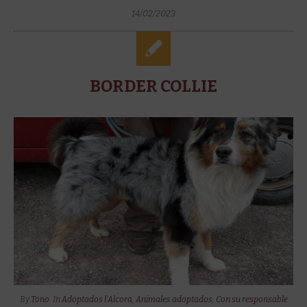
14/02/2023
BORDER COLLIE
By
Tono
In
Adoptados l'Alcora
,
Animales adoptados
,
Con su responsable