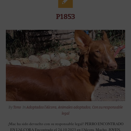
P1853
By
Tono
In
Adoptados l'Alcora
,
Animales adoptados
,
Con su responsable
legal
¡Mac ha sido devuelto con su responsable legal! PERRO ENCONTRADO
EN L’ALCORA Encontrado el 24.10.2023 en l’Alcora. Macho, JOVEN,