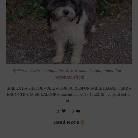
By
Marian Iserte
In
Adoptados l'Alcora
,
Animales adoptados
,
Con su
responsable legal
¡MILKA HA SIDO DEVUELTA CON SU RESPONSABLE LEGAL! PERRA
ENCONTRADA EN L’ALCORA Encontrada el 23.11.22. Sin chip, ni collar,
ni...
0
0
Read More