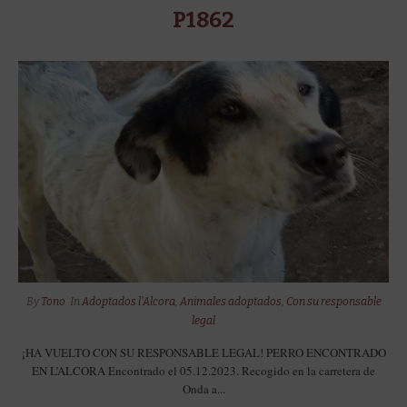
P1862
By
Tono
In
Adoptados l'Alcora
,
Animales adoptados
,
Con su responsable
legal
¡HA VUELTO CON SU RESPONSABLE LEGAL! PERRO ENCONTRADO
EN L’ALCORA Encontrado el 05.12.2023. Recogido en la carretera de
Onda a...