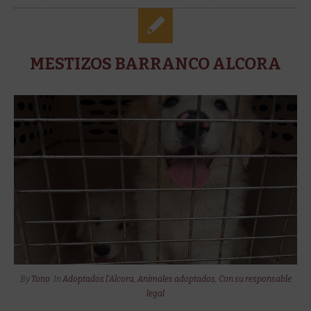
MESTIZOS BARRANCO ALCORA
By
Tono
In
Adoptados l'Alcora
,
Animales adoptados
,
Con su responsable
legal