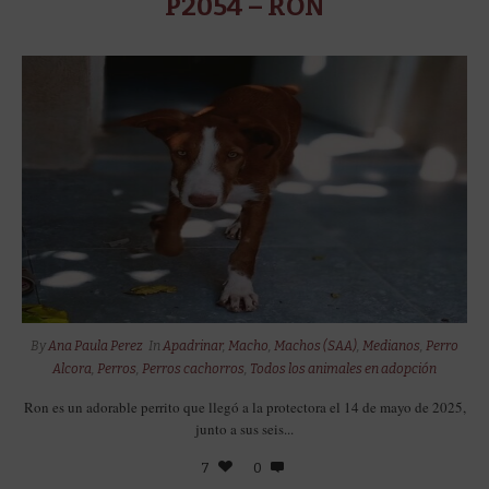
P2054 – RON
By
Ana Paula Perez
In
Apadrinar
,
Macho
,
Machos (SAA)
,
Medianos
,
Perro
Alcora
,
Perros
,
Perros cachorros
,
Todos los animales en adopción
Ron es un adorable perrito que llegó a la protectora el 14 de mayo de 2025,
junto a sus seis...
7
0