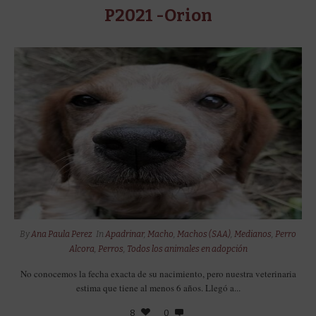
P2021 -Orion
By
Ana Paula Perez
In
Apadrinar
,
Macho
,
Machos (SAA)
,
Medianos
,
Perro
Alcora
,
Perros
,
Todos los animales en adopción
No conocemos la fecha exacta de su nacimiento, pero nuestra veterinaria
estima que tiene al menos 6 años. Llegó a...
8
0