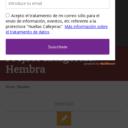
Project Categories:
Hembra
Home
/
Hembra
19/09/2025