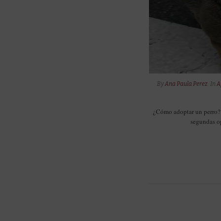
By
Ana Paula Perez
In
A
¿Cómo adoptar un perro? L
segundas o