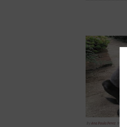
By
Ana Paula Perez
In
Apa