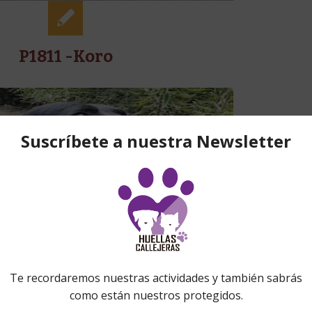
P1811 -Koro
drinar
,
Macho
,
Machos (SAA)
,
Medianos
,
Perro Alcora
,
Perros
,