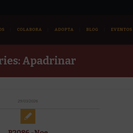
OS
COLABORA
ADOPTA
BLOG
EVENTOS
ries:
Apadrinar
29/03/2026
P2086 -Noe