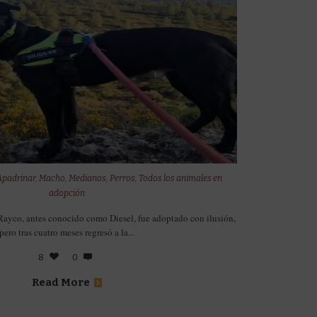
Apadrinar
,
Macho
,
Medianos
,
Perros
,
Todos los animales en
adopción
ayco, antes conocido como Diesel, fue adoptado con ilusión,
pero tras cuatro meses regresó a la...
8
0
Read More