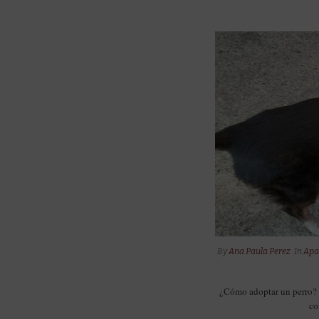
By
Ana Paula Perez
In
Apa
¿Cómo adoptar un perro? 
co