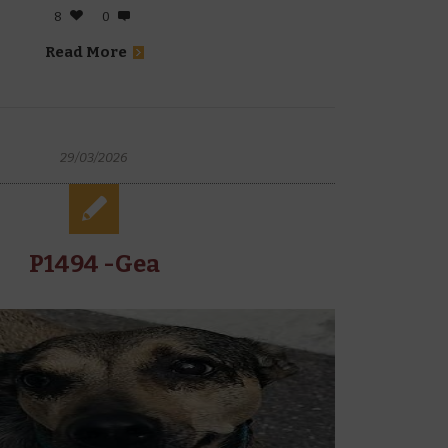
8
0
Read More
29/03/2026
P1494 -Gea