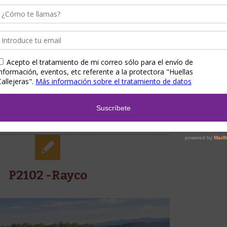
Todos los animales en adopción
 Koro forma parte de uno de los casos más duros que hemos
vivido: el rescate de...
8
0
Read More
25/03/2026
P2102 -Rayco