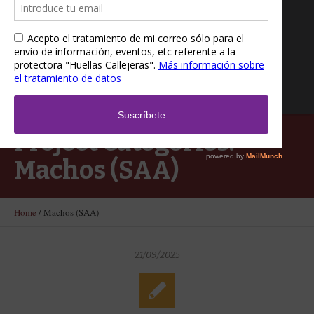
Project Categories:
Machos (SAA)
Home
/
Machos (SAA)
21/09/2025