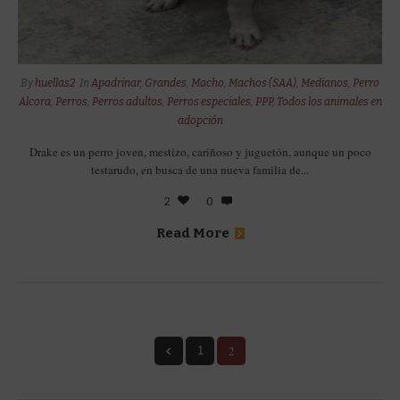
By
huellas2
In
Apadrinar
,
Grandes
,
Macho
,
Machos (SAA)
,
Medianos
,
Perro
Alcora
,
Perros
,
Perros adultos
,
Perros especiales
,
PPP
,
Todos los animales en
adopción
Drake es un perro joven, mestizo, cariñoso y juguetón, aunque un poco
testarudo, en busca de una nueva familia de...
2
0
Read More
2
1