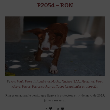
P2054 – RON
By
Ana Paula Perez
In
Apadrinar
,
Macho
,
Machos (SAA)
,
Medianos
,
Perro
Alcora
,
Perros
,
Perros cachorros
,
Todos los animales en adopción
Ron es un adorable perrito que llegó a la protectora el 14 de mayo de 2025,
junto a sus seis...
7
0