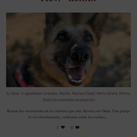
By
Tono
In
Apadrinar
,
Grandes
,
Macho
,
Machos (SAA)
,
Perro Alcora
,
Perros
,
Todos los animales en adopción
Konan fue encontrado en la carretera que une Alcora con Onda. Una pareja
lo vio desorientado, corriendo entre los coches,...
1
0