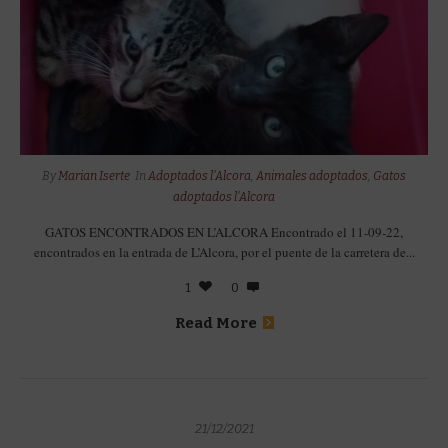
By
Marian Iserte
In
Adoptados l'Alcora
,
Animales adoptados
,
Gatos
adoptados l'Alcora
GATOS ENCONTRADOS EN L’ALCORA Encontrado el 11-09-22,
encontrados en la entrada de L’Alcora, por el puente de la carretera de...
1
0
Read More
21/12/2021