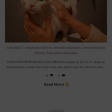
By
huellas2
In
Adoptados l'Alcora
,
Animales adoptados
,
Gatos adoptados
l'Alcora
,
Todos gatos adoptados
GATO ENCONTRADA EN L’ALCORA Encontrado el 20-12-21, frente al
ayuntamiento, estaba sucio pero está sano, parece que llevaba unos días...
0
0
Read More
12/10/2021