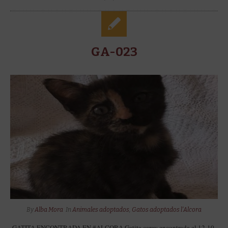
GA-023
By
Alba Mora
In
Animales adoptados
,
Gatos adoptados l'Alcora
GATITA ENCONTRADA EN #ALCORA Gatita carey encontrada el 12-10-