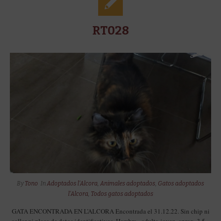
RT028
By
Tono
In
Adoptados l'Alcora
,
Animales adoptados
,
Gatos adoptados
l'Alcora
,
Todos gatos adoptados
GATA ENCONTRADA EN L’ALCORA Encontrada el 31.12.22. Sin chip ni