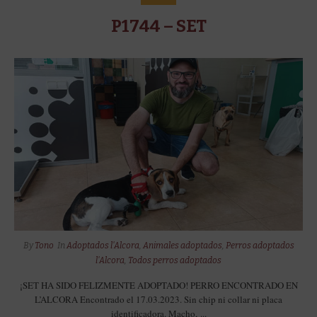
P1744 – SET
By
Tono
In
Adoptados l'Alcora
,
Animales adoptados
,
Perros adoptados
l'Alcora
,
Todos perros adoptados
¡SET HA SIDO FELIZMENTE ADOPTADO! PERRO ENCONTRADO EN
L’ALCORA Encontrado el 17.03.2023. Sin chip ni collar ni placa
identificadora. Macho, ...