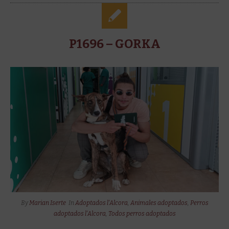
P1696 – GORKA
By
Marian Iserte
In
Adoptados l'Alcora
,
Animales adoptados
,
Perros
adoptados l'Alcora
,
Todos perros adoptados