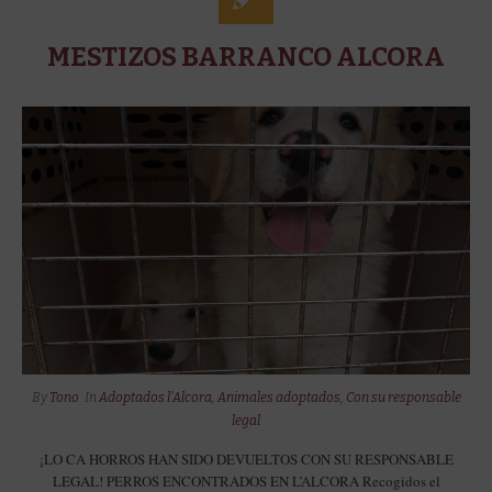
MESTIZOS BARRANCO ALCORA
By
Tono
In
Adoptados l'Alcora
,
Animales adoptados
,
Con su responsable
legal
¡LO CA HORROS HAN SIDO DEVUELTOS CON SU RESPONSABLE
LEGAL! PERROS ENCONTRADOS EN L’ALCORA Recogidos el