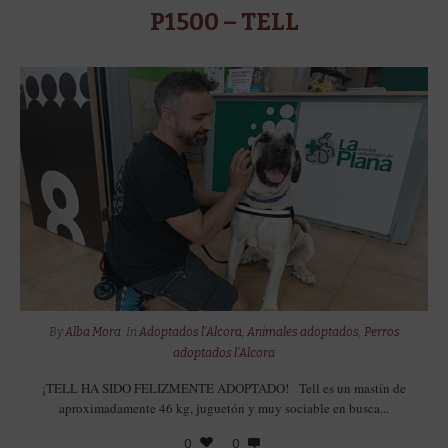
P1500 – TELL
By
Alba Mora
In
Adoptados l'Alcora
,
Animales adoptados
,
Perros
adoptados l'Alcora
¡TELL HA SIDO FELIZMENTE ADOPTADO! Tell es un mastín de
aproximadamente 46 kg, juguetón y muy sociable en busca...
0
0