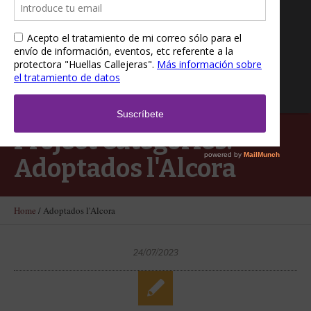
Project Categories:
Adoptados l'Alcora
Home
/
Adoptados l'Alcora
24/07/2023