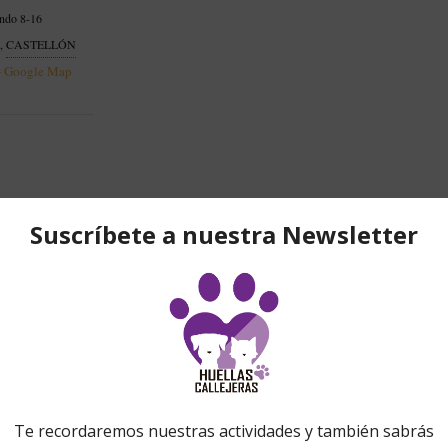
ando 8-16
A
,
CASTELLÓN
+ Google Map