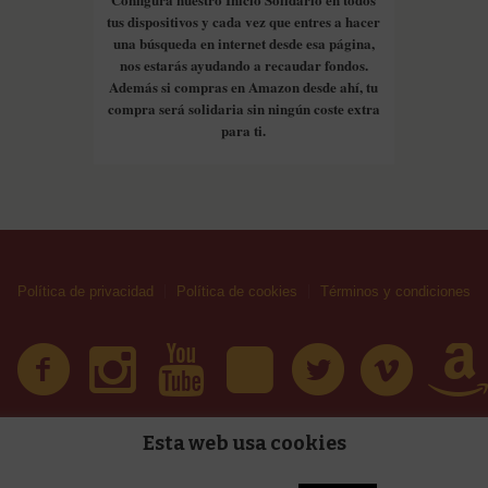
tus dispositivos y cada vez que entres a hacer
una búsqueda en internet desde esa página,
nos estarás ayudando a recaudar fondos.
Además si compras en Amazon desde ahí, tu
compra será solidaria sin ningún coste extra
para ti.
Política de privacidad
Política de cookies
Términos y condiciones
Esta web usa cookies
| Huellas Callejeras © 2019 | Todos los derechos reservad
érminos y condiciones