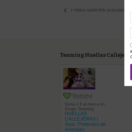
1ª FERIA ADOPCIÓN ALMASSORA
Teaming Huellas Callejera