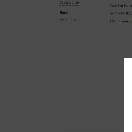
23 abril, 2016
Calle San Fern
Hora:
ALMASSOR
09:30 - 21:30
12550
España