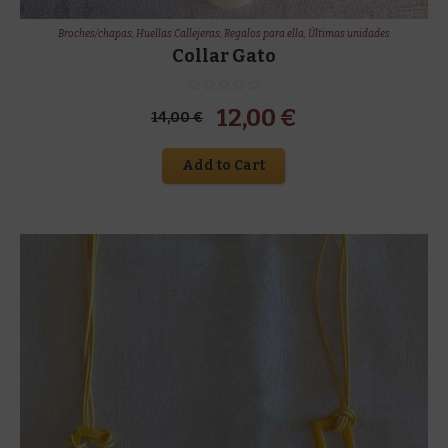
Broches/chapas
,
Huellas Callejeras
,
Regalos para ella
,
Últimas unidades
Collar Gato
El
El
12,00
€
14,00
€
precio
precio
Add to Cart
original
actual
era:
es:
14,00 €.
12,00 €.