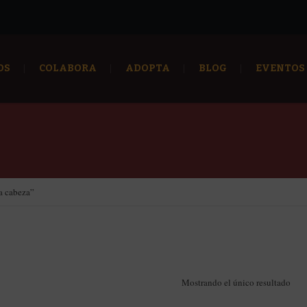
OS
COLABORA
ADOPTA
BLOG
EVENTOS
a cabeza”
Mostrando el único resultado