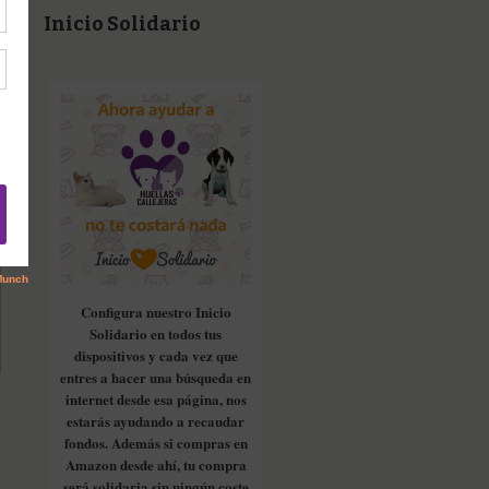
Inicio Solidario
Configura nuestro Inicio
Solidario en todos tus
dispositivos y cada vez que
entres a hacer una búsqueda en
internet desde esa página, nos
estarás ayudando a recaudar
fondos. Además si compras en
Amazon desde ahí, tu compra
será solidaria sin ningún coste