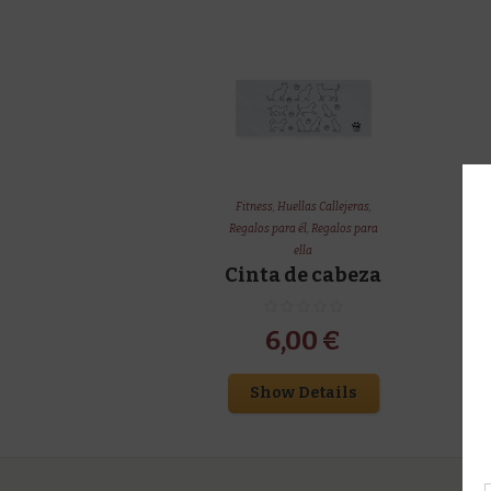
Fitness
,
Huellas Callejeras
,
Regalos para él
,
Regalos para
ella
Cinta de cabeza
6,00
€
Show Details