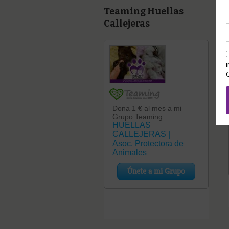
Teaming Huellas
Callejeras