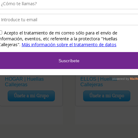
Teaming Gatitos
Teaming Refugio