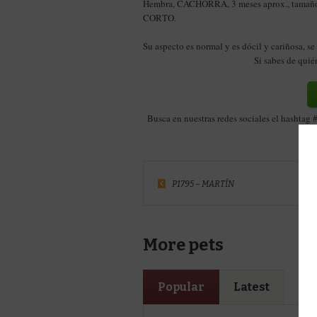
Hembra, CACHORRA, 3 meses aprox., tama
CORTO.
Su aspecto es normal y es dócil y cariñosa, se 
Si sabes de qui
Busca en nuestras redes sociales el hashtag
P1795 – MARTÍN
More pets
Popular
Latest