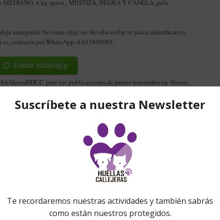
ño MEDIANO, 4 kg aprox., MESTIZA, NEGRA Y CANELA, pelo
deja manipular. No tiene chip, no llevaba collar ni placa identificativa.
én es, contacta por WhatsApp al 615898003.
Enviar whatsapp
 #SAAlcoraHHCC para ver publicaciones de perros rescatados en Alcora.
0