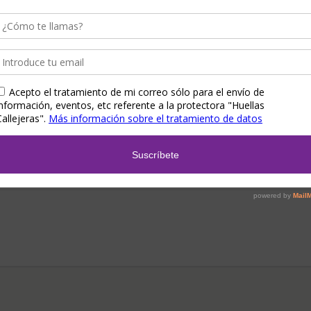
BORIS
CHORROS TRELLA
P2010 – You