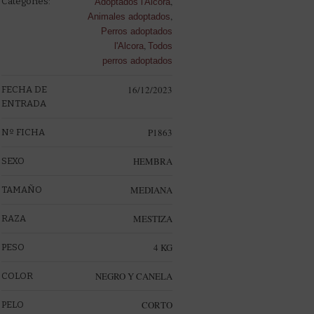
,
Categories:
Adoptados l'Alcora
,
Animales adoptados
Perros adoptados
,
l'Alcora
Todos
perros adoptados
16/12/2023
FECHA DE
ENTRADA
P1863
Nº FICHA
HEMBRA
SEXO
MEDIANA
TAMAÑO
MESTIZA
RAZA
4 KG
PESO
NEGRO Y CANELA
COLOR
CORTO
PELO