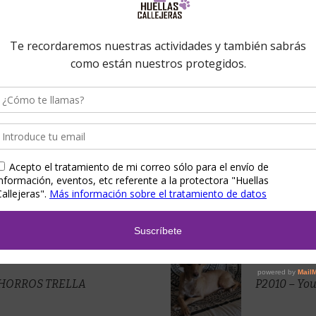
8
BORIS
CHORROS TRELLA
P2010 – You