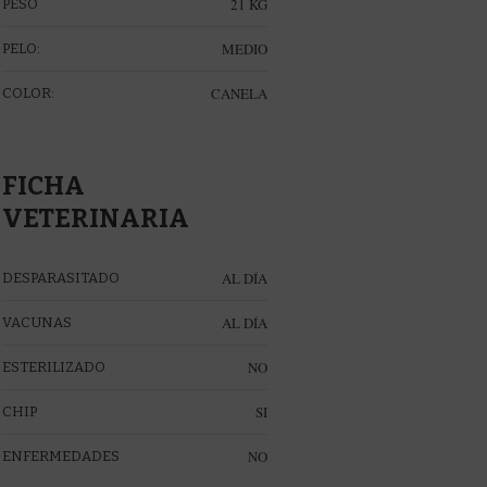
21 KG
PESO
MEDIO
PELO:
CANELA
COLOR:
FICHA
VETERINARIA
AL DÍA
DESPARASITADO
AL DÍA
VACUNAS
NO
ESTERILIZADO
SI
CHIP
NO
ENFERMEDADES