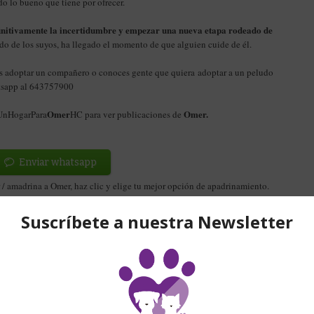
do lo bueno que tiene por ofrecer.
initivamente la incertidumbre y empezar una nueva etapa rodeado de
o de los suyos, ha llegado el momento de que alguien cuide de él.
res adoptar un compañero o conoces gente que quiera adoptar a un peludo
atsapp al 643757900
Omer
Omer
.
#UnHogarPara
HC para ver publicaciones de
Enviar whatsapp
r / amadrina a Omer
, haz clic y elige tu mejor opción de apadrinamiento.
Apadrinar a Omer