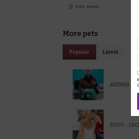
P1811 -Román
More pets
Popular
Latest
ANDREA
P2025 – CA