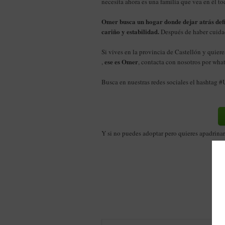
necesita ahora es una familia que vea en él to
Omer busca un hogar donde dejar atrás def
cariño y estabilidad.
Después de haber cuidad
Si vives en la provincia de Castellón y quie
ese es Omer
,
, contacta con nosotros por wh
Busca en nuestras redes sociales el hashtag 
Y si no puedes adoptar pero quieres apadrina