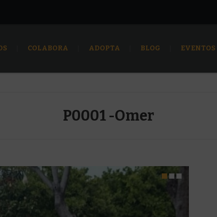
OS
COLABORA
ADOPTA
BLOG
EVENTOS
P0001 -Omer