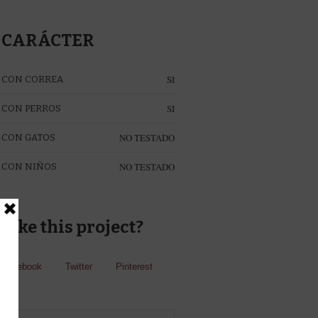
CARÁCTER
SI
CON CORREA
SI
CON PERROS
NO TESTADO
CON GATOS
NO TESTADO
CON NIÑOS
Like this project?
Facebook
Twitter
Pinterest