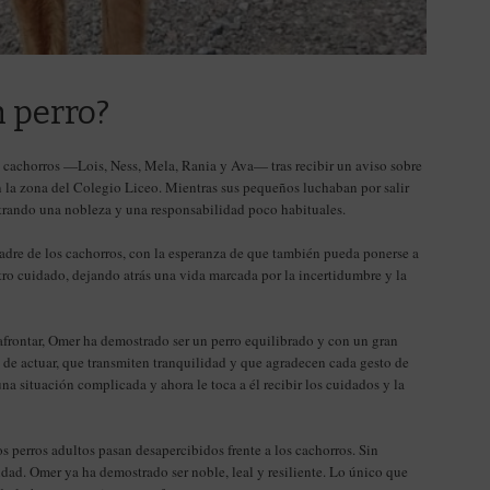
 perro?
o cachorros —Lois, Ness, Mela, Rania y Ava— tras recibir un aviso sobre
n la zona del Colegio Liceo. Mientras sus pequeños luchaban por salir
strando una nobleza y una responsabilidad poco habituales.
adre de los cachorros, con la esperanza de que también pueda ponerse a
tro cuidado, dejando atrás una vida marcada por la incertidumbre y la
 afrontar, Omer ha demostrado ser un perro equilibrado y con un gran
 de actuar, que transmiten tranquilidad y que agradecen cada gesto de
na situación complicada y ahora le toca a él recibir los cuidados y la
s perros adultos pasan desapercibidos frente a los cachorros. Sin
ad. Omer ya ha demostrado ser noble, leal y resiliente. Lo único que