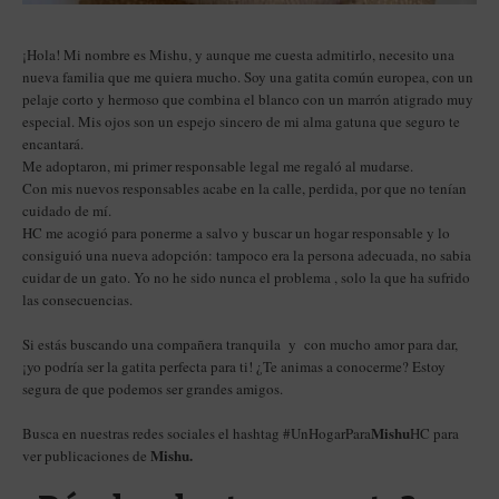
¡Hola! Mi nombre es Mishu, y aunque me cuesta admitirlo, necesito una
nueva familia que me quiera mucho. Soy una gatita común europea, con un
pelaje corto y hermoso que combina el blanco con un marrón atigrado muy
especial. Mis ojos son un espejo sincero de mi alma gatuna que seguro te
encantará.
Me adoptaron, mi primer responsable legal me regaló al mudarse.
Con mis nuevos responsables acabe en la calle, perdida, por que no tenían
cuidado de mí.
HC me acogió para ponerme a salvo y buscar un hogar responsable y lo
consiguió una nueva adopción: tampoco era la persona adecuada, no sabia
cuidar de un gato. Yo no he sido nunca el problema , solo la que ha sufrido
las consecuencias.
Si estás buscando una compañera tranquila y con mucho amor para dar,
¡yo podría ser la gatita perfecta para ti! ¿Te animas a conocerme? Estoy
segura de que podemos ser grandes amigos.
Mishu
Busca en nuestras redes sociales el hashtag #UnHogarPara
HC para
Mishu.
ver publicaciones de