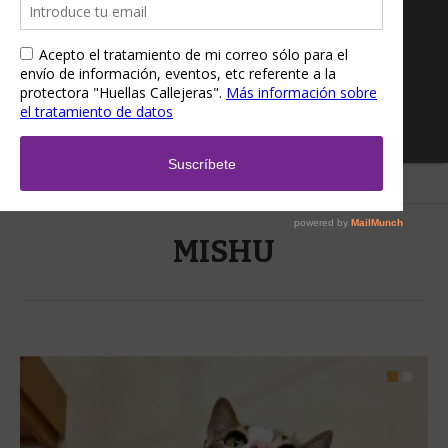
Home
/
MISHU
MISHU