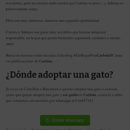
rescatarlas, pero nos hemos dado cuenta que
Carlota ve poco…y Sabrina es
prácticamente ciega.
Ellas son muy amorosas, merecen una segunda oportunidad.
Carlota y Sabrina son gatas muy sociables que buscan adopción
responsable, un hogar que pueda brindarles seguridad, cuidados y mucho
amor.
Carlota
Busca en nuestras redes sociales el hashtag #UnHogarPara
HC para
Carlota
.
ver publicaciones de
¿Dónde adoptar una gato?
Si vives en Castellón o Barcelona y quieres adoptar una gato o conoces
ese gatito
Carlota
gente que quiera adoptar una gato y
es
, contacta o diles
que contacten con nosotros por whatsapp al 616447161
Enviar whatsapp
Y si no puedes adoptar pero quieres apadrinar una gato, apadrina /