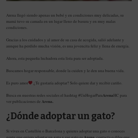
Arena llegó siendo apenas un bebé y en condiciones muy delicadas, su
mamá tuvo su camada en un lugar lleno de basura y en muy malas
condiciones.
Gracias a los cuidados y al amor de su casa de acogida, salió adelante y
aunque ha perdido mucha visión, es una jovencita feliz y llena de energía.
Ahora, esta pequeña luchadora esta lista para ser adoptada.
Buscamos hogar responsable, donde la cuiden y le den una buena vida.
Es puro amor
¿Te gustaría adoptar? Solo quiere dar y recibir cariño.
Arena
Busca en nuestras redes sociales el hashtag #UnHogarPara
HC para
Arena.
ver publicaciones de
¿Dónde adoptar un gato?
Si vives en Castellón o Barcelona y quieres adoptar una gato o conoces
Arena
gente que quiera adoptar un gato y ese gato es
, contacta o diles que