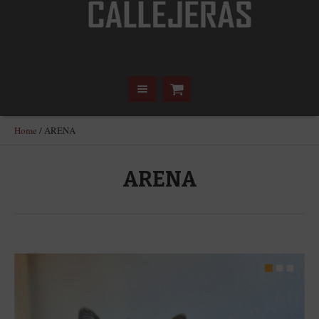
Home
/
ARENA
ARENA