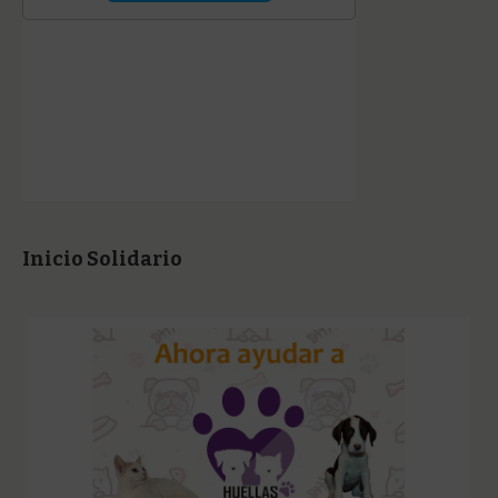
Inicio Solidario