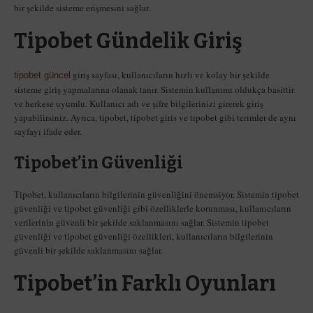
bir şekilde sisteme erişmesini sağlar.
Tipobet Gündelik Giriş
giriş sayfası, kullanıcıların hızlı ve kolay bir şekilde
tipobet güncel
sisteme giriş yapmalarına olanak tanır. Sistemin kullanımı oldukça basittir
ve herkese uyumlu. Kullanıcı adı ve şifre bilgilerinizi girerek giriş
yapabilirsiniz. Ayrıca, tipobet, tipobet giris ve tıpobet gibi terimler de aynı
sayfayı ifade eder.
Tipobet’in Güvenliği
Tipobet, kullanıcıların bilgilerinin güvenliğini önemsiyor. Sistemin tipobet
güvenliği ve tipobet güvenliği gibi özelliklerle korunması, kullanıcıların
verilerinin güvenli bir şekilde saklanmasını sağlar. Sistemin tipobet
güvenliği ve tipobet güvenliği özellikleri, kullanıcıların bilgilerinin
güvenli bir şekilde saklanmasını sağlar.
Tipobet’in Farklı Oyunları