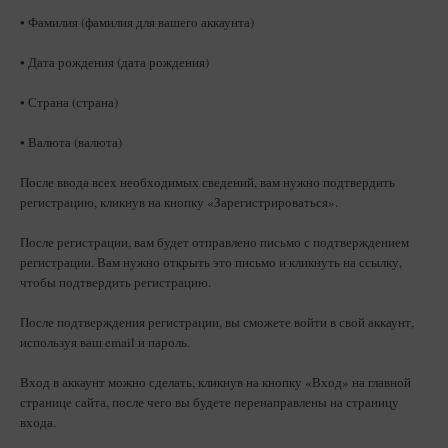
• Фамилия (фамилия для вашего аккаунта)
• Дата рождения (дата рождения)
• Страна (страна)
• Валюта (валюта)
После ввода всех необходимых сведений, вам нужно подтвердить
регистрацию, кликнув на кнопку «Зарегистрироваться».
После регистрации, вам будет отправлено письмо с подтверждением
регистрации. Вам нужно открыть это письмо и кликнуть на ссылку,
чтобы подтвердить регистрацию.
После подтверждения регистрации, вы сможете войти в свой аккаунт,
используя ваш email и пароль.
Вход в аккаунт можно сделать, кликнув на кнопку «Вход» на главной
странице сайта, после чего вы будете перенаправлены на страницу
входа.