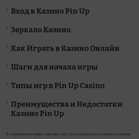
Вход в Казино Pin Up
Зеркало Казино
Как Играть в Казино Онлайн
Шаги для начала игры
Типы игр в Pin Up Casino
Преимущества и Недостатки
Казино Pin Up
В современном мире азартных игр, где каждый день появляются новые