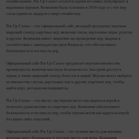
онлайн-казино, Pin Up Casino остается одним из самых популярных и
надежных игроков. Компания была основана в 2016 году и с тех пор
стала одним из лидеров в мире онлайн-игр.
Pin Up Casino – это официальный сайт, который предлагает игрокам
широкий спектр азартных игр, включая слоты, карточные игры, рулетку
и другие. Компания имеет лицензию на проведение игр, выдана в
соответствии с законодательством Кюрасао, что обеспечивает
безопасность и честность игр.
Официальный сайт Pin Up Casino предлагает игрокам множество
преимуществ, включая высокую безопасность, быстрый доступ к
играм, а также широкий спектр бонусов и акций. Игроки могут выбрать
из множества слотов, карточных игр и других азартных игр, чтобы
найти игру, которая им понравится.
Pin Up Casino – это место, где игроки могут насладиться игрой и
получать удовольствие от азартных игр. Компания обеспечивает
безопасность и честность игр, чтобы игроки могли насладиться игрой
без каких-либо опасений.
Официальный сайт Pin Up Casino – это лучшее место для игроков,
которые ищут безопасное и честное место для игры. Компания