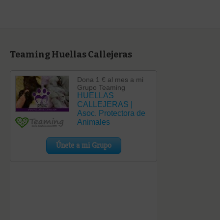
Teaming Huellas Callejeras