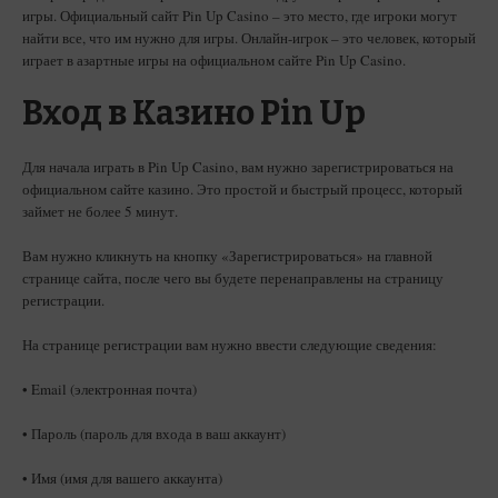
игры. Официальный сайт Pin Up Casino – это место, где игроки могут
найти все, что им нужно для игры. Онлайн-игрок – это человек, который
играет в азартные игры на официальном сайте Pin Up Casino.
Вход в Казино Pin Up
Для начала играть в Pin Up Casino, вам нужно зарегистрироваться на
официальном сайте казино. Это простой и быстрый процесс, который
займет не более 5 минут.
Вам нужно кликнуть на кнопку «Зарегистрироваться» на главной
странице сайта, после чего вы будете перенаправлены на страницу
регистрации.
На странице регистрации вам нужно ввести следующие сведения:
• Email (электронная почта)
• Пароль (пароль для входа в ваш аккаунт)
• Имя (имя для вашего аккаунта)