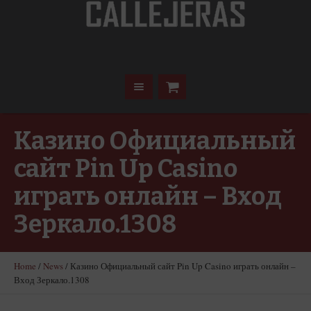
Казино Официальный
сайт Pin Up Casino
играть онлайн – Вход
Зеркало.1308
Home
/
News
/
Казино Официальный сайт Pin Up Casino играть онлайн –
Вход Зеркало.1308