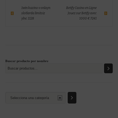
1win kazino v onlayn
Betify Casino en Ligne
slotlarda limitsiz
Jouez sur Betify avec
ylnc.1128
1000 €.7241
Buscar producto por nombre
Selecciona
una
categoría