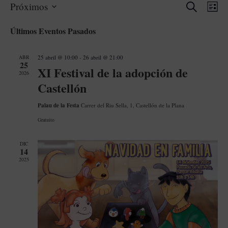
Buscar
Navega
Nav
Próximos
Lis
de
de
Selecciona
Últimos Eventos Pasados
la
vis
búsque
fecha.
de
y
ABR
25 abril @ 10:00
-
26 abril @ 21:00
25
Eve
XI Festival de la adopción de
2026
vistas
Castellón
de
Palau de la Festa
Carrer del Riu Sella, 1, Castellón de la Plana
Evento
Gratuito
DIC
14
2025