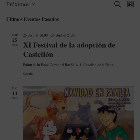
Buscar
Navega
Nav
Próximos
Lis
de
de
Selecciona
Últimos Eventos Pasados
la
vis
búsque
fecha.
de
y
ABR
25 abril @ 10:00
-
26 abril @ 21:00
25
Eve
XI Festival de la adopción de
2026
vistas
Castellón
de
Palau de la Festa
Carrer del Riu Sella, 1, Castellón de la Plana
Evento
Gratuito
DIC
14
2025