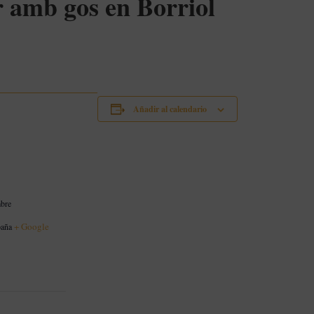
r amb gos en Borriol
Añadir al calendario
mbre
+ Google
paña