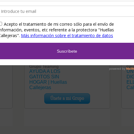
s
Teaming Gatitos
Tea