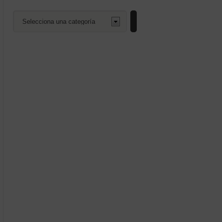
Selecciona
una
categoría