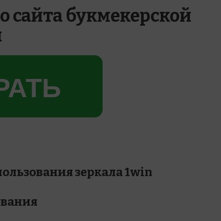
ло сайта букмекерской
н
РАТЬ
ользования зеркала 1win
ования