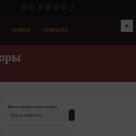
TIENDA
CONTACTO
торы
Buscar producto por nombre