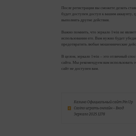
После регистрации вы сможете делать ставк
будет доступен доступ к вашим аккаунту, 
выполнять другие действия.
Важно помнить, что зеркало 1win не явля
использовании его. Вам нужно будет убеди
предотвратить любые мошеннические дейс
В целом, зеркало 1win – это отличный спо
сайта. Мы рекомендуем вам использовать э
сайт не доступен вам.
Казино Официальный сайт Pin Up
Casino играть онлайн – Вход
Зеркало 2025.1278