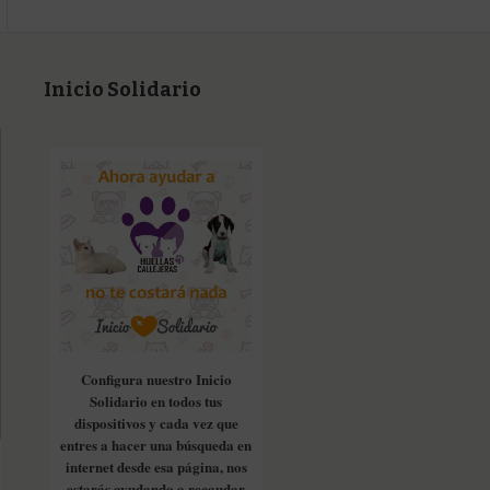
Inicio Solidario
Configura nuestro Inicio
Solidario en todos tus
dispositivos y cada vez que
entres a hacer una búsqueda en
internet desde esa página, nos
estarás ayudando a recaudar