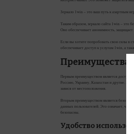
Зеркало 1win – это ваш путь к азартным иг
Таким образом, зеркало сайта 1win – это 
Оно обеспечивает анонимность, защищает п
Если вы хотите попробовать свои силы в ст
обеспечивает доступ к услугам 1win, а та
Преимущества и
Первым преимуществом является доступност
Россию, Украину, Казахстан и другие. Это 
завися от местоположения.
Вторым преимуществом является безопасно
данных пользователей. Это означает, что п
безопасны.
Удобство использо